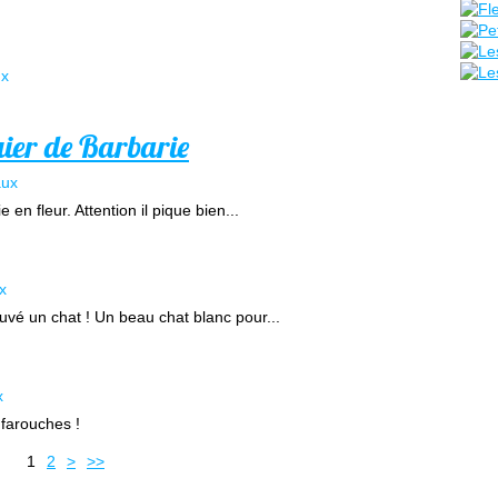
ux
uier de Barbarie
aux
 en fleur. Attention il pique bien...
x
uvé un chat ! Un beau chat blanc pour...
x
 farouches !
1
2
>
>>