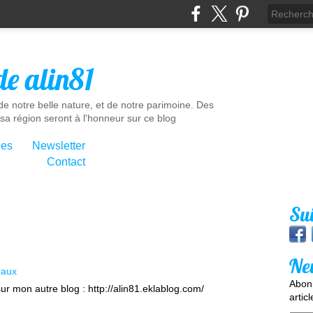
de alin81
e notre belle nature, et de notre parimoine. Des
sa région seront à l'honneur sur ce blog
ies
Newsletter
Contact
Su
Ne
maux
Abonn
er sur mon autre blog : http://alin81.eklablog.com/
artic