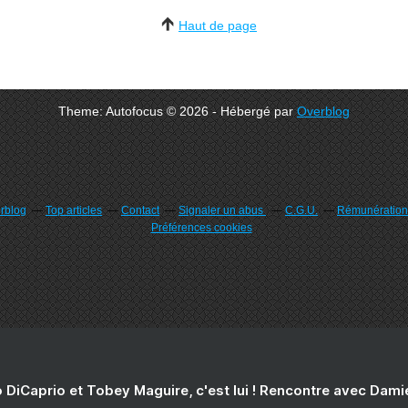
Haut de page
Theme: Autofocus © 2026 - Hébergé par
Overblog
erblog
Top articles
Contact
Signaler un abus
C.G.U.
Rémunération 
Préférences cookies
 DiCaprio et Tobey Maguire, c'est lui ! Rencontre avec Dam