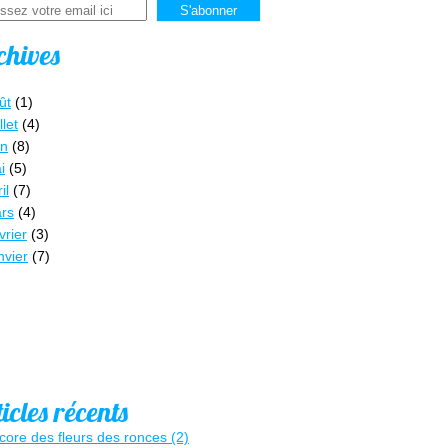
chives
ût
(1)
llet
(4)
in
(8)
i
(5)
il
(7)
rs
(4)
vrier
(3)
nvier
(7)
icles récents