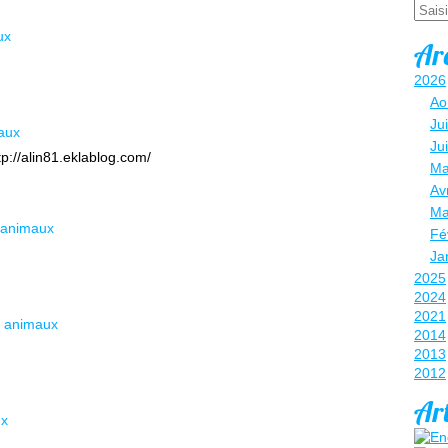
Email
ux
Ar
2026
Ao
Jui
aux
Ju
ttp://alin81.eklablog.com/
Ma
Avr
Ma
 animaux
Fé
Ja
2025
2024
2021
 animaux
2014
2013
2012
Art
ux