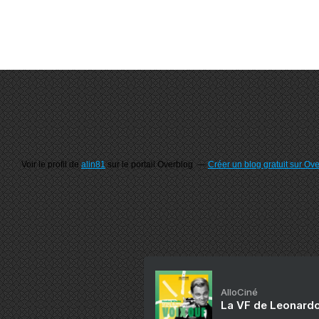
Voir le profil de
alin81
sur le portail Overblog
Créer un blog gratuit sur Ov
AlloCiné
La VF de Leonardo